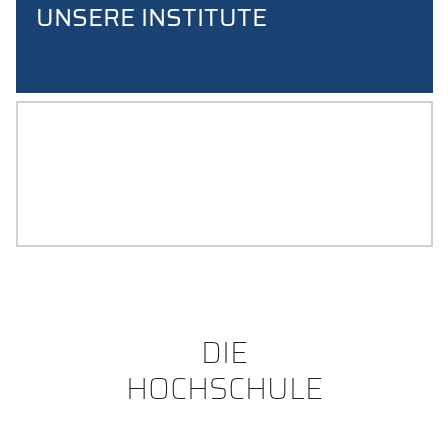
UNSERE INSTITUTE
UNTERNEHMERISCHE
HOCHSCHULE
AM GRÖßTEN ZENTRUM FÜR ENTREPRENEURSHIP IN
OSTBAYERN
DIE
HOCHSCHULE