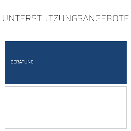
UNTERSTÜTZUNGSANGEBOTE
BERATUNG
HOCHSCHULZERTIFIKAT
FORSCHUNGS- UND DISSERTATIONSKOMPETENZ