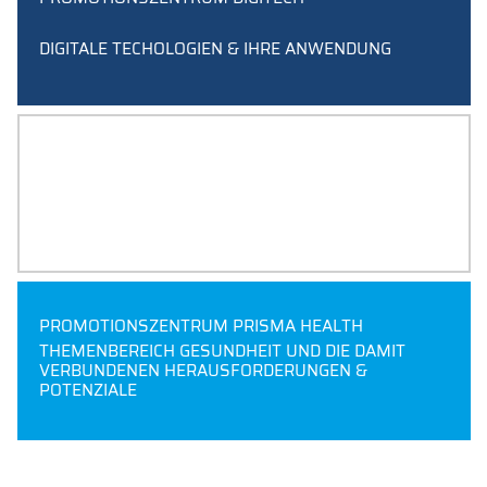
DIGITALE TECHOLOGIEN & IHRE ANWENDUNG
PROMOTIONSZENTRUM NITRO
NACHHALTIGE, INTELLIGENTE TECHNOLOGIEN FÜR
EINE RESSOURCENOPTIMIERTE PRODUKTION
PROMOTIONSZENTRUM PRISMA HEALTH
THEMENBEREICH GESUNDHEIT UND DIE DAMIT
VERBUNDENEN HERAUSFORDERUNGEN &
POTENZIALE