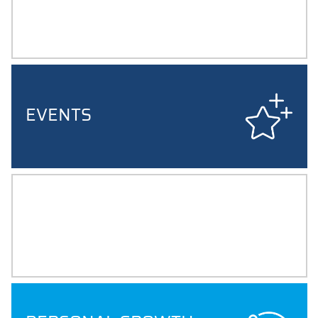
CHAPTER, ROUNDTABLE,
MENTORING,
JOB SHADOWING
EVENTS
ALMA MATER
NEWSLETTER, MAGAZIN UND
WEITERE ANGEBOTE