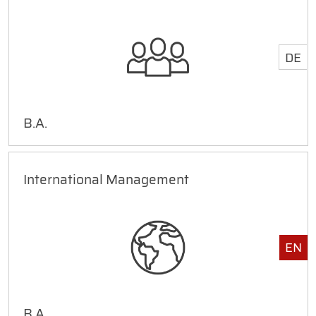
DE
B.A.
International Management
EN
B.A.