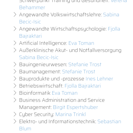
Schwerpunkt Training und Gesundheit:
Verena
Behammer
Angewandte Volkswirtschaftslehre:
Sabina
Becic-Isic
Angewandte Wirtschaftspsychologie:
Fjolla
Bajraktari
Artificial Intelligence:
Eva Toman
Außerklinische Akut- und Notfallversorgung
Sabina Becic-Isic
Bauingenieurwesen:
Stefanie Trost
Baumanagement:
Stefanie Trost
Bauprodukte und -prozesse
Ines Lehner
Betriebswirtschaft:
Fjolla Bajraktari
Bioinformatik
Eva Toman
Business Administration and Service
Management:
Birgit Espertshuber
Cyber Security:
Marina Trinkl
Elektro- und Informationstechnik:
Sebastian
Blum