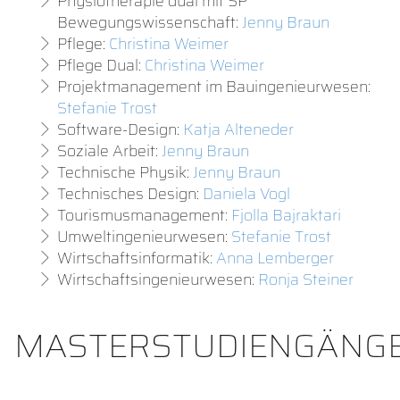
Physiotherapie dual mit SP
Bewegungswissenschaft:
Jenny Braun
Pflege:
Christina Weimer
Pflege Dual:
Christina Weimer
Projektmanagement im Bauingenieurwesen:
Stefanie Trost
Software-Design:
Katja Alteneder
Soziale Arbeit:
Jenny Braun
Technische Physik:
Jenny Braun
Technisches Design:
Daniela Vogl
Tourismusmanagement:
Fjolla Bajraktari
Umweltingenieurwesen:
Stefanie Trost
Wirtschaftsinformatik:
Anna Lemberger
Wirtschaftsingenieurwesen:
Ronja Steiner
MASTERSTUDIENGÄNG