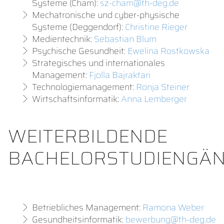
Systeme (Cham):
sz-cham@th-deg.de
Mechatronische und cyber-physische
Systeme (Deggendorf):
Christine Rieger
Medientechnik:
Sebastian Blum
Psychische Gesundheit:
Ewelina Rostkowska
Strategisches und internationales
Management:
Fjolla Bajraktari
Technologiemanagement:
Ronja Steiner
Wirtschaftsinformatik:
Anna Lemberger
WEITERBILDENDE
BACHELORSTUDIENGÄ
Betriebliches Management:
Ramona Weber
Gesundheitsinformatik:
bewerbung@th-deg.de