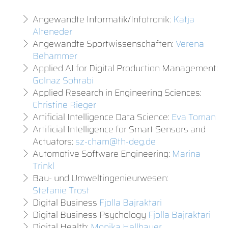
Angewandte Informatik/Infotronik:
Katja
Alteneder
Angewandte Sportwissenschaften:
Verena
Behammer
Applied AI for Digital Production Management:
Golnaz Sohrabi
Applied Research in Engineering Sciences:
Christine Rieger
Artificial Intelligence Data Science:
Eva Toman
Artificial Intelligence for Smart Sensors and
Actuators:
sz-cham@th-deg.de
Automotive Software Engineering:
Marina
Trinkl
Bau- und Umweltingenieurwesen:
Stefanie Trost
Digital Business
Fjolla Bajraktari
Digital Business Psychology
Fjolla Bajraktari
Digital Health:
Monika Hellbauer